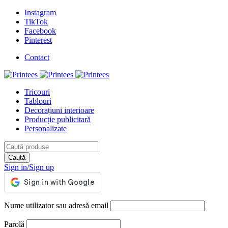
Instagram
TikTok
Facebook
Pinterest
Contact
Tricouri
Tablouri
Decorațiuni interioare
Producție publicitară
Personalizate
Sign in/Sign up
Nume utilizator sau adresă email
Parolă